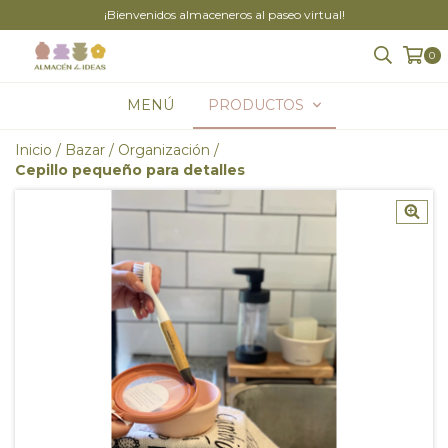
¡Bienvenidos almaceneros al paseo virtual!
0
MENÚ
PRODUCTOS
Inicio
/
Bazar
/
Organización
/
Cepillo pequeño para detalles