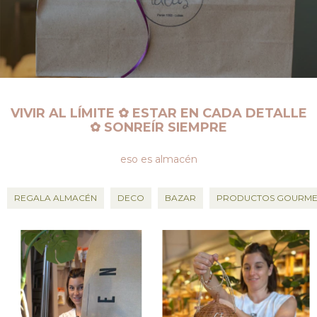
VIVIR AL LÍMITE ✿ ESTAR EN CADA DETALLE
✿ SONREÍR SIEMPRE
eso es almacén
REGALA ALMACÉN
DECO
BAZAR
PRODUCTOS GOURME