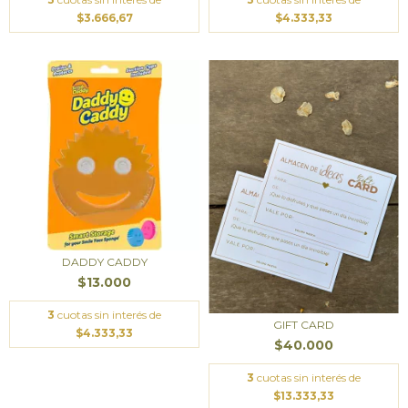
$3.666,67
$4.333,33
DADDY CADDY
$13.000
3
cuotas sin interés de
GIFT CARD
$4.333,33
$40.000
3
cuotas sin interés de
$13.333,33