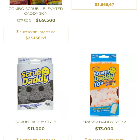
$3.666,67
COMBO SCRUB + ELEVATED
CADDY SKIN
$69.500
$77.500
3
cuotas sin interés de
$23.166,67
SCRUB DADDY STYLE
ERASER DADDY SETX2
$11.000
$13.000
3
cuotas sin interés de
3
cuotas sin interés de