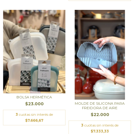
BOLSA HERMÉTICA
$23.000
MOLDE DE SILICONA PARA
FREIDORA DE AIRE
$22.000
3
cuotas sin interés de
$7.666,67
3
cuotas sin interés de
$7.333,33