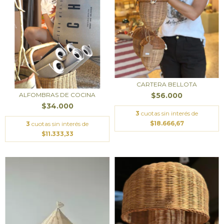
CARTERA BELLOTA
$56.000
ALFOMBRAS DE COCINA
$34.000
3
cuotas sin interés de
$18.666,67
3
cuotas sin interés de
$11.333,33