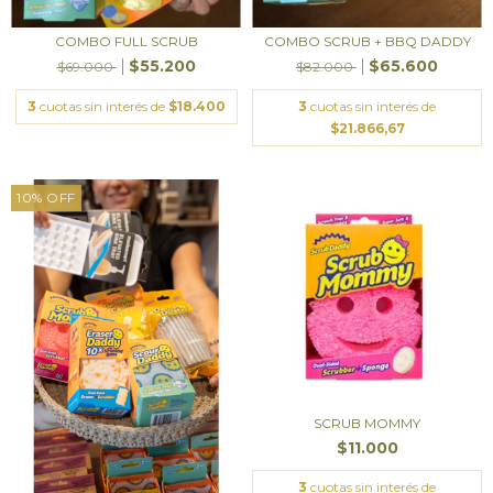
COMBO FULL SCRUB
COMBO SCRUB + BBQ DADDY
$55.200
$65.600
$69.000
$82.000
3
cuotas sin interés de
$18.400
3
cuotas sin interés de
$21.866,67
10
%
OFF
SCRUB MOMMY
$11.000
3
cuotas sin interés de